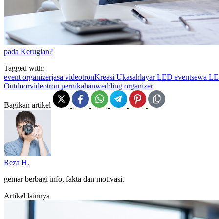
pada Kerugian?
Tagged with:
event organizer
jasa videotron
Kreasi Ukasah
layar LED event
sewa LE
Outdoor
videotron pernikahan
wedding organizer
Bagikan artikel
Reza H.
gemar berbagi info, fakta dan motivasi.
Artikel lainnya