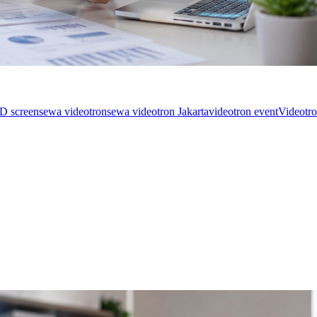
D screen
sewa videotron
sewa videotron Jakarta
videotron event
Videotro