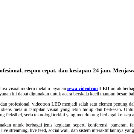
esional, respon cepat, dan kesiapan 24 jam. Menjaw
lusi visual modern melalui layanan
sewa videotron
LED
untuk berbag
anan ini dapat digunakan untuk acara berskala kecil maupun besar, ba
dan profesional, videotron LED menjadi salah satu elemen penting dal
iens melalui tampilan visual yang lebih hidup dan berkesan. Unt
g fleksibel, serta teknologi terkini yang mendukung berbagai konsep a
an untuk berbagai jenis kegiatan, seperti konferensi, pameran, fa
ve streaming, live feed, social wall, dan sistem interaktif lainnya ya