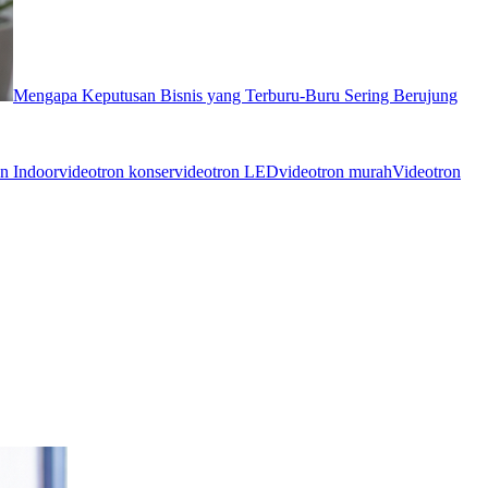
Mengapa Keputusan Bisnis yang Terburu-Buru Sering Berujung
n Indoor
videotron konser
videotron LED
videotron murah
Videotron