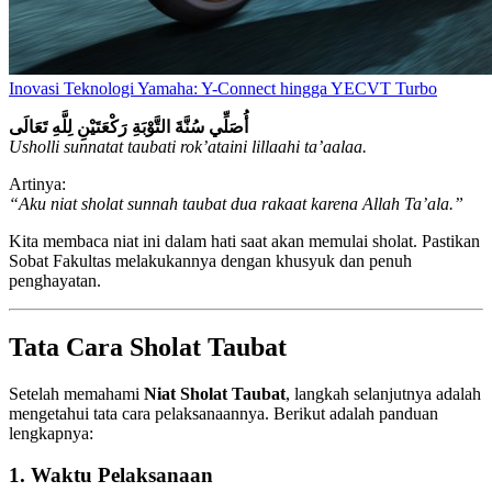
Inovasi Teknologi Yamaha: Y-Connect hingga YECVT Turbo
أُصَلِّي سُنَّةَ التَّوْبَةِ رَكْعَتَيْنِ لِلَّهِ تَعَالَى
Usholli sunnatat taubati rok’ataini lillaahi ta’aalaa.
Artinya:
“Aku niat sholat sunnah taubat dua rakaat karena Allah Ta’ala.”
Kita membaca niat ini dalam hati saat akan memulai sholat. Pastikan
Sobat Fakultas melakukannya dengan khusyuk dan penuh
penghayatan.
Tata Cara Sholat Taubat
Setelah memahami
Niat Sholat Taubat
, langkah selanjutnya adalah
mengetahui tata cara pelaksanaannya. Berikut adalah panduan
lengkapnya:
1.
Waktu Pelaksanaan