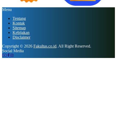
Menu
Tentang
Kontak
Sitemap
Kebijakan
Disclaimer
Copyright © 2026
Fakultas.co.id
. All Right Reserved.
Social Media