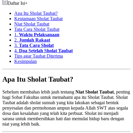
Daftar Isi
+
Apa Itu Sholat Taubat?
Keutamaan Sholat Taubat
Niat Sholat Taubat
Tata Cara Sholat Taubat
1.
Waktu Pelaksanaan
2.
Jumlah Rakaat
3.
Tata Cara Sholat
4.
Doa Setelah Sholat Taubat
Tips agar Taubat Diterima
Kesimpulan
Apa Itu Sholat Taubat?
Sebelum membahas lebih jauh tentang
Niat Sholat Taubat
, penting
bagi Sobat Fakultas untuk memahami apa itu Sholat Taubat. Sholat
Taubat adalah sholat sunnah yang kita lakukan sebagai bentuk
penyesalan dan permohonan ampun kepada Allah SWT atas segala
dosa dan kesalahan yang telah kita perbuat. Sholat ini menjadi
sarana untuk membersihkan hati dan memulai hidup baru dengan
niat yang lebih baik.