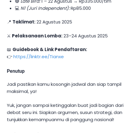
🔴
Late Bird:
1 – 22 Agustus → Rp335.000/tim
💻
N1 (Juri Independent):
Rp85.000
📍
Taklimat:
22 Agustus 2025
⚔️
Pelaksanaan Lomba:
23–24 Agustus 2025
📖
Guidebook & Link Pendaftaran:
👉
https://linktr.ee/Tianxe
Penutup
Jadi pastikan kamu kosongin jadwal dan siap tampil
maksimal, ya!
Yuk, jangan sampai ketinggalan buat jadi bagian dari
debat seru ini. Siapkan argumen, susun strategi, dan
tunjukkan kemampuanmu di panggung nasional!