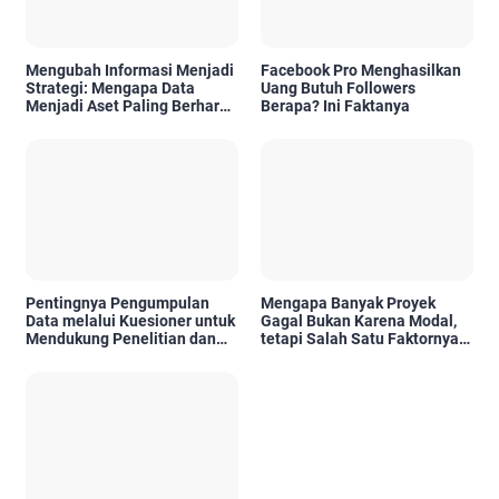
Mengubah Informasi Menjadi
Facebook Pro Menghasilkan
Strategi: Mengapa Data
Uang Butuh Followers
Menjadi Aset Paling Berharga
Berapa? Ini Faktanya
di Era Digital
Pentingnya Pengumpulan
Mengapa Banyak Proyek
Data melalui Kuesioner untuk
Gagal Bukan Karena Modal,
Mendukung Penelitian dan
tetapi Salah Satu Faktornya
Pengambilan Keputusan
Karena Tidak Pernah Diuji
Kelayakannya