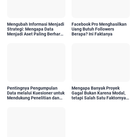
Mengubah Informasi Menjadi
Facebook Pro Menghasilkan
Strategi: Mengapa Data
Uang Butuh Followers
Menjadi Aset Paling Berharga
Berapa? Ini Faktanya
di Era Digital
Pentingnya Pengumpulan
Mengapa Banyak Proyek
Data melalui Kuesioner untuk
Gagal Bukan Karena Modal,
Mendukung Penelitian dan
tetapi Salah Satu Faktornya
Pengambilan Keputusan
Karena Tidak Pernah Diuji
Kelayakannya