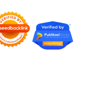
Karena Tidak Pernah Diuji
Kelayakannya