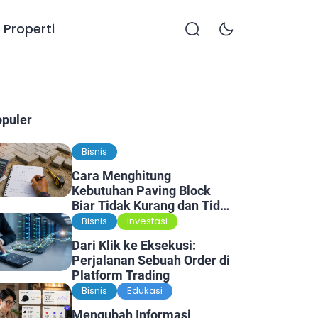
Properti
opuler
Bisnis
Cara Menghitung
Kebutuhan Paving Block
Biar Tidak Kurang dan Tidak
Kelebihan
Bisnis
Investasi
Dari Klik ke Eksekusi:
Perjalanan Sebuah Order di
Platform Trading
Bisnis
Edukasi
Mengubah Informasi