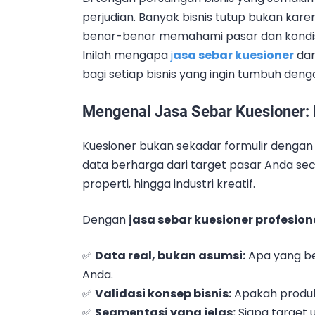
perjudian. Banyak bisnis tutup bukan kare
benar-benar memahami pasar dan kondisi
Inilah mengapa
j
asa sebar kuesioner
dan
bagi setiap bisnis yang ingin tumbuh deng
Mengenal Jasa Sebar Kuesioner:
Kuesioner bukan sekadar formulir dengan 
data berharga dari target pasar Anda secar
properti, hingga industri kreatif.
Dengan
jasa sebar kuesioner profesion
✅
Data real, bukan asumsi:
Apa yang be
Anda.
✅
Validasi konsep bisnis:
Apakah produk
✅
Segmentasi yang jelas:
Siapa target 