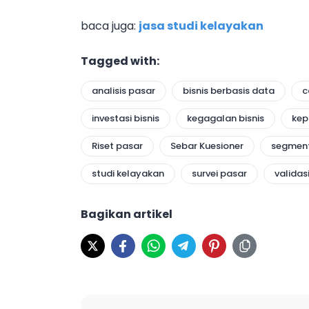
baca juga:
jasa studi kelayakan
Tagged with:
analisis pasar
bisnis berbasis data
c
investasi bisnis
kegagalan bisnis
kep
Riset pasar
Sebar Kuesioner
segment
studi kelayakan
survei pasar
validasi
Bagikan artikel