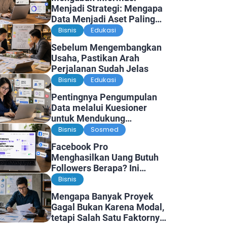
Menjadi Strategi: Mengapa
Data Menjadi Aset Paling
Berharga di Era Digital
Bisnis
Edukasi
Sebelum Mengembangkan
Usaha, Pastikan Arah
Perjalanan Sudah Jelas
Bisnis
Edukasi
Pentingnya Pengumpulan
Data melalui Kuesioner
untuk Mendukung
Penelitian dan Pengambilan
Bisnis
Sosmed
Keputusan
Facebook Pro
Menghasilkan Uang Butuh
Followers Berapa? Ini
Faktanya
Bisnis
Mengapa Banyak Proyek
Gagal Bukan Karena Modal,
tetapi Salah Satu Faktornya