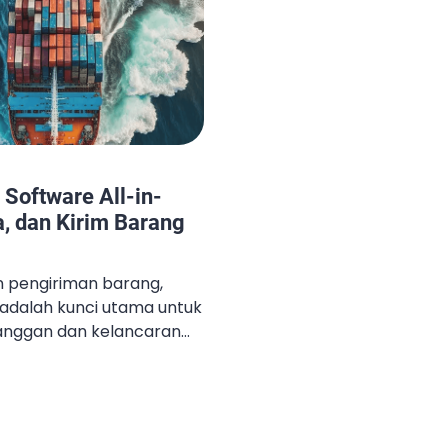
 Software All-in-
a, dan Kirim Barang
an pengiriman barang,
adalah kunci utama untuk
anggan dan kelancaran
i modern yang kini banyak
e freight forwarding all-
 ini, proses pengiriman
lur transportasi dapat