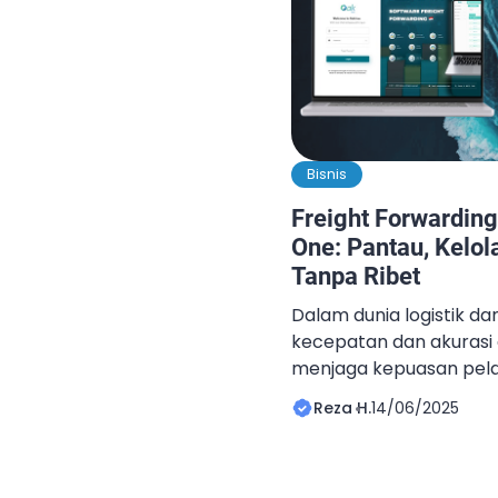
Bisnis
Freight Forwarding
One: Pantau, Kelol
Tanpa Ribet
Dalam dunia logistik d
kecepatan dan akurasi 
menjaga kepuasan pel
bisnis. Salah satu solus
Reza H.
14/06/2025
diadopsi adalah softwar
in-one. Dengan software
barang dari berbagai ja