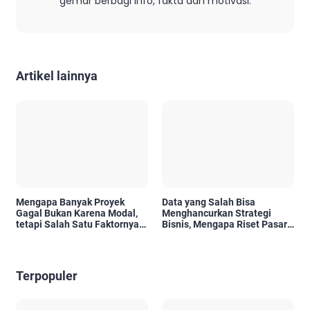
gemar berbagi info, fakta dan motivasi.
Artikel lainnya
Mengapa Banyak Proyek
Data yang Salah Bisa
Gagal Bukan Karena Modal,
Menghancurkan Strategi
tetapi Salah Satu Faktornya
Bisnis, Mengapa Riset Pasar
Karena Tidak Pernah Diuji
Menjadi Investasi yang Tidak
Kelayakannya
Boleh Diabaikan?
Terpopuler