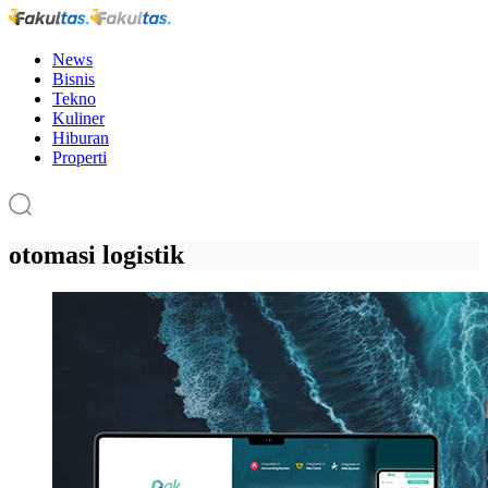
News
Bisnis
Tekno
Kuliner
Hiburan
Properti
otomasi logistik