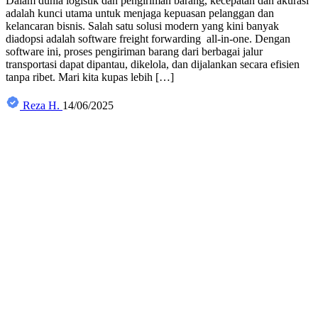
Dalam dunia logistik dan pengiriman barang, kecepatan dan akurasi
adalah kunci utama untuk menjaga kepuasan pelanggan dan
kelancaran bisnis. Salah satu solusi modern yang kini banyak
diadopsi adalah software freight forwarding all-in-one. Dengan
software ini, proses pengiriman barang dari berbagai jalur
transportasi dapat dipantau, dikelola, dan dijalankan secara efisien
tanpa ribet. Mari kita kupas lebih […]
Reza H.
14/06/2025