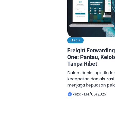
Bisnis
Freight Forwarding
One: Pantau, Kelol
Tanpa Ribet
Dalam dunia logistik d
kecepatan dan akurasi 
menjaga kepuasan pel
bisnis. Salah satu solus
Reza H.
14/06/2025
diadopsi adalah softwar
in-one. Dengan software
barang dari berbagai ja