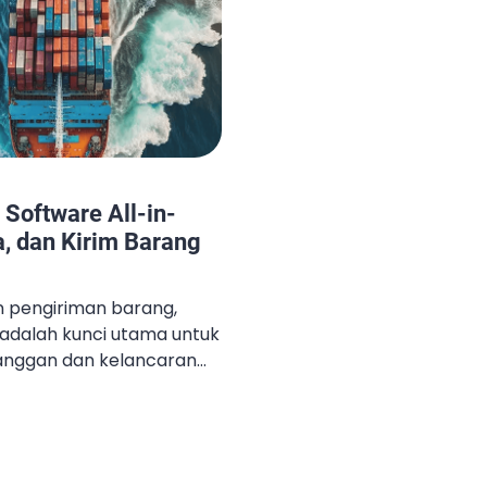
 Software All-in-
a, dan Kirim Barang
an pengiriman barang,
adalah kunci utama untuk
anggan dan kelancaran
i modern yang kini banyak
e freight forwarding all-
 ini, proses pengiriman
lur transportasi dapat