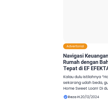
Advertorial
Navigasi Keuangan
Rumah dengan Bah
Tepat di EF EFEKTA
Kalau dulu istilahnya 
sekarang udah beda, gu
Home Sweet Loan! Di du
rumah udah nggak lagi 
Reza H.
20/12/2024
dekorasi Pinterest. Rea
loan jadi kunci utama b