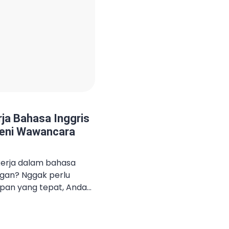
rja Bahasa Inggris
eni Wawancara
kerja dalam bahasa
egan? Nggak perlu
apan yang tepat, Anda
w dengan percaya diri
ini akan membahas
 contoh interview