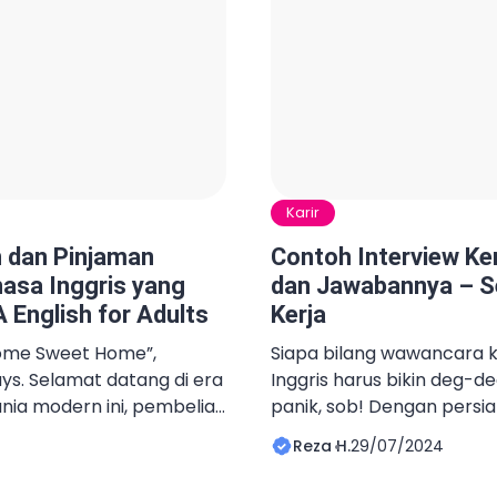
Karir
 dan Pinjaman
Contoh Interview Ke
asa Inggris yang
dan Jawabannya – S
 English for Adults
Kerja
“Home Sweet Home”,
Siapa bilang wawancara 
ys. Selamat datang di era
Inggris harus bikin deg-d
nia modern ini, pembelian
panik, sob! Dengan persi
sekadar soal mimpi dan
bisa menghadapi intervie
Reza H.
29/07/2024
litanya? Pinjaman alias
dan meyakinkan. Artikel 
uat banyak orang,
secara mendalam tentang