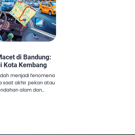
 Macet di Bandung:
si Kota Kembang
udah menjadi fenomena
a saat akhir pekan atau
eindahan alam dan
narik, Kota Kembang
awan dari berbagai
eindahan itu, kemacetan
s seperti Jalan Dago,
ing kali menjadi momok