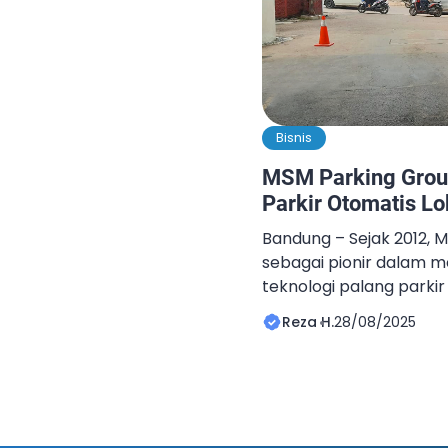
Bisnis
MSM Parking Group
Parkir Otomatis L
Bandung – Sejak 2012, 
sebagai pionir dalam 
teknologi palang parkir
Produk pertama mereka
Reza H.
28/08/2025
standar baru di indust
keandalan mesin dengan
mikrokontroler. Kini, 
menjual palang parkir 
perkantoran, hingga pu