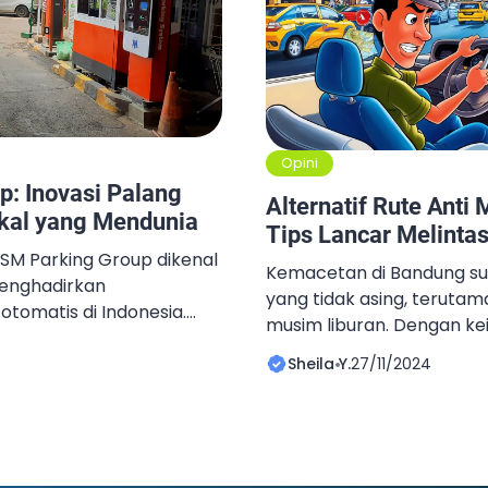
Opini
: Inovasi Palang
Alternatif Rute Anti
okal yang Mendunia
Tips Lancar Melinta
MSM Parking Group dikenal
Kemacetan di Bandung s
menghadirkan
yang tidak asing, terutam
 otomatis di Indonesia.
musim liburan. Dengan k
, M-Gate, menjadi
destinasi wisata yang me
ri karena memadukan
Sheila Y.
27/11/2024
sering kali dipadati wisat
 software lokal berbasis
daerah. Namun, di balik k
MSM bukan hanya
di beberapa titik strategi
untuk perumahan,
Pasteur, dan Lembang ser
sat perbelanjaan, tetapi
yang menghambat […]