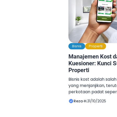
Bisnis
Properti
Manajemen Kost d
Kuesioner: Kunci 
Properti
Bisnis kost adalah salah
yang menjanjikan, teru
perkotaan padat seper
agar pengelolaan prope
Reza H.
31/10/2025
optimal dan operasional
kost perlu merancang 
matang serta terukur. D