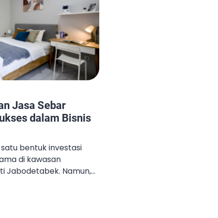
an Jasa Sebar
Sukses dalam Bisnis
 satu bentuk investasi
tama di kawasan
ti Jabodetabek. Namun,
rti dapat berjalan
 tetap efisien, pemilik
strategi manajemen yang
i sinilah peran penting