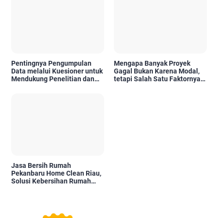
Pentingnya Pengumpulan
Mengapa Banyak Proyek
Data melalui Kuesioner untuk
Gagal Bukan Karena Modal,
Mendukung Penelitian dan
tetapi Salah Satu Faktornya
Pengambilan Keputusan
Karena Tidak Pernah Diuji
Kelayakannya
Jasa Bersih Rumah
Pekanbaru Home Clean Riau,
Solusi Kebersihan Rumah
Profesional