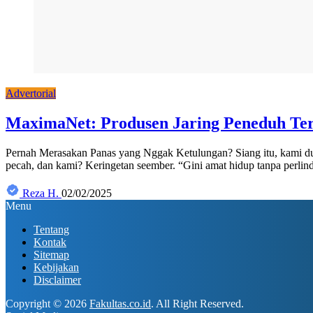
Advertorial
MaximaNet: Produsen Jaring Peneduh Ter
Pernah Merasakan Panas yang Nggak Ketulungan? Siang itu, kami dud
pecah, dan kami? Keringetan seember. “Gini amat hidup tanpa perlindu
Reza H.
02/02/2025
Menu
Tentang
Kontak
Sitemap
Kebijakan
Disclaimer
Copyright © 2026
Fakultas.co.id
. All Right Reserved.