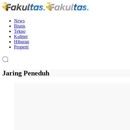
News
Bisnis
Tekno
Kuliner
Hiburan
Properti
Jaring Peneduh