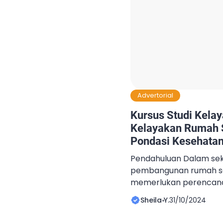
Advertorial
Kursus Studi Kelay
Kelayakan Rumah
Pondasi Kesehata
Pendahuluan Dalam sek
pembangunan rumah sak
memerlukan perencana
mendalam. Keputusan 
Sheila Y.
31/10/2024
sakit tidak bisa sembar
kelayakan yang kompre