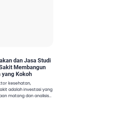
akan dan Jasa Studi
 Sakit Membangun
n yang Kokoh
tor kesehatan,
it adalah investasi yang
an matang dan analisis
untuk mendirikan rumah
angan; dibutuhkan studi
hensif untuk memastikan