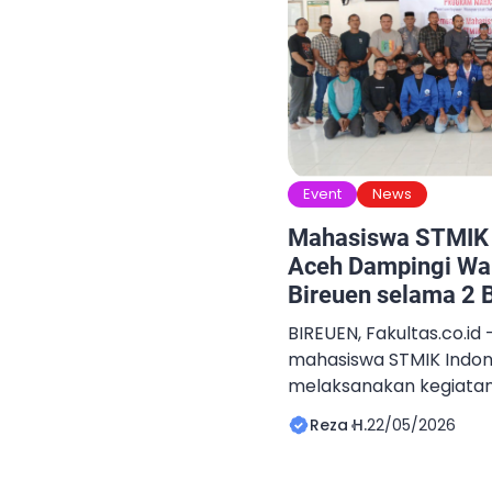
Event
News
Mahasiswa STMIK 
Aceh Dampingi Wa
Bireuen selama 2 B
BIREUEN, Fakultas.co.i
mahasiswa STMIK Indon
melaksanakan kegiata
secara langsung di Ga
Reza H.
22/05/2026
Teungoh, Kecamatan Jul
selama lebih dari dua 
berlangsung sejak akhir