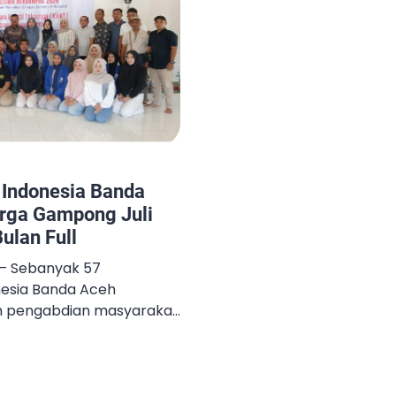
Indonesia Banda
rga Gampong Juli
ulan Full
d — Sebanyak 57
esia Banda Aceh
n pengabdian masyarakat
mpong Juli Meunasah
i, Kabupaten Bireuen,
bulan. Program yang
 Januari hingga awal April