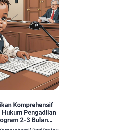
ikan Komprehensif
a Hukum Pengadilan
rogram 2-3 Bulan
da Kursus Singkat