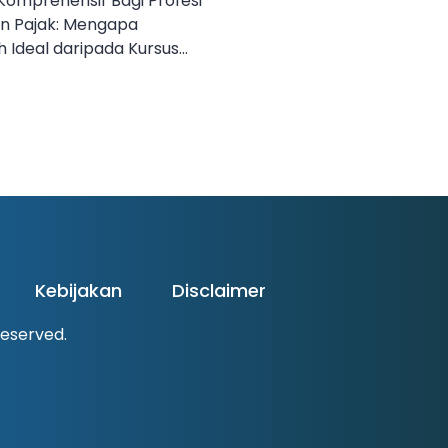
Komprehensif Bagi Profesi
n Pajak: Mengapa
h Ideal daripada Kursus
rkembangan hukum
s, profesi kuasa hukum
hadapi tantangan besar.
yang terus berubah dan
yang semakin kompleks
um yang tidak hanya
 juga memiliki […]
Kebijakan
Disclaimer
 Reserved.