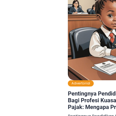
Advertorial
Pentingnya Pendid
Bagi Profesi Kuas
Pajak: Mengapa P
Lebih Ideal daripa