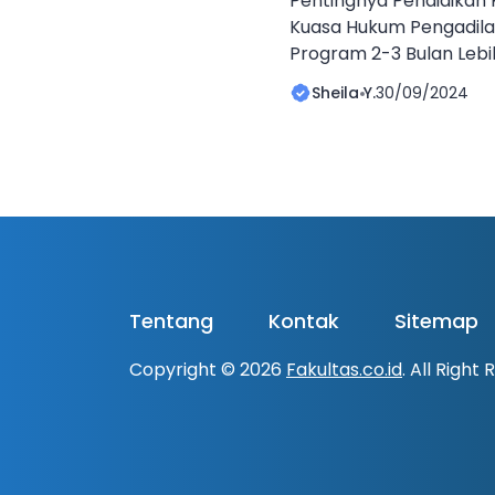
Pentingnya Pendidikan 
Kuasa Hukum Pengadila
Program 2-3 Bulan Lebi
Singkat Di tengah pe
Sheila Y.
30/09/2024
perpajakan yang dinami
pengadilan pajak meng
Peraturan perpajakan 
kasus-kasus sengketa 
memerlukan kuasa huk
memahami hukum, tetapi
Tentang
Kontak
Sitemap
Copyright © 2026
Fakultas.co.id
. All Right