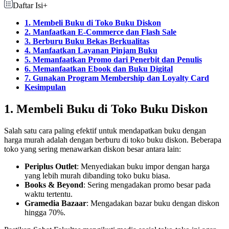
Daftar Isi
+
1. Membeli Buku di Toko Buku Diskon
2. Manfaatkan E-Commerce dan Flash Sale
3. Berburu Buku Bekas Berkualitas
4. Manfaatkan Layanan Pinjam Buku
5. Memanfaatkan Promo dari Penerbit dan Penulis
6. Memanfaatkan Ebook dan Buku Digital
7. Gunakan Program Membership dan Loyalty Card
Kesimpulan
1. Membeli Buku di Toko Buku Diskon
Salah satu cara paling efektif untuk mendapatkan buku dengan
harga murah adalah dengan berburu di toko buku diskon. Beberapa
toko yang sering menawarkan diskon besar antara lain:
Periplus Outlet
: Menyediakan buku impor dengan harga
yang lebih murah dibanding toko buku biasa.
Books & Beyond
: Sering mengadakan promo besar pada
waktu tertentu.
Gramedia Bazaar
: Mengadakan bazar buku dengan diskon
hingga 70%.