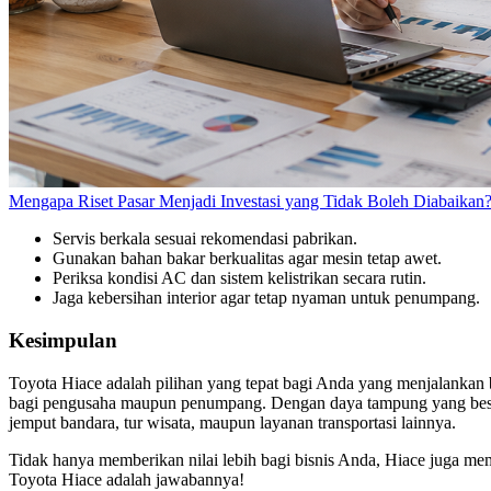
Mengapa Riset Pasar Menjadi Investasi yang Tidak Boleh Diabaikan
Servis berkala sesuai rekomendasi pabrikan.
Gunakan bahan bakar berkualitas agar mesin tetap awet.
Periksa kondisi AC dan sistem kelistrikan secara rutin.
Jaga kebersihan interior agar tetap nyaman untuk penumpang.
Kesimpulan
Toyota Hiace adalah pilihan yang tepat bagi Anda yang menjalankan 
bagi pengusaha maupun penumpang. Dengan daya tampung yang besa
jemput bandara, tur wisata, maupun layanan transportasi lainnya.
Tidak hanya memberikan nilai lebih bagi bisnis Anda, Hiace juga m
Toyota Hiace adalah jawabannya!