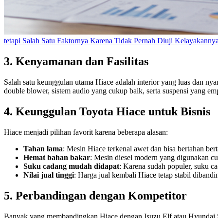
tetapi Salah Satu Faktornya Karena Tidak Pernah Diuji Kelayakanny
3. Kenyamanan dan Fasilitas
Salah satu keunggulan utama Hiace adalah interior yang luas dan ny
double blower, sistem audio yang cukup baik, serta suspensi yang em
4. Keunggulan Toyota Hiace untuk Bisnis
Hiace menjadi pilihan favorit karena beberapa alasan:
Tahan lama
: Mesin Hiace terkenal awet dan bisa bertahan be
Hemat bahan bakar
: Mesin diesel modern yang digunakan cuk
Suku cadang mudah didapat
: Karena sudah populer, suku 
Nilai jual tinggi
: Harga jual kembali Hiace tetap stabil diband
5. Perbandingan dengan Kompetitor
Banyak yang membandingkan Hiace dengan Isuzu Elf atau Hyundai St