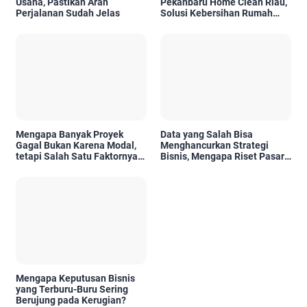
Usaha, Pastikan Arah
Pekanbaru Home Clean Riau,
Perjalanan Sudah Jelas
Solusi Kebersihan Rumah
Profesional
Mengapa Banyak Proyek
Data yang Salah Bisa
Gagal Bukan Karena Modal,
Menghancurkan Strategi
tetapi Salah Satu Faktornya
Bisnis, Mengapa Riset Pasar
Karena Tidak Pernah Diuji
Menjadi Investasi yang Tidak
Kelayakannya
Boleh Diabaikan?
Mengapa Keputusan Bisnis
yang Terburu-Buru Sering
Berujung pada Kerugian?