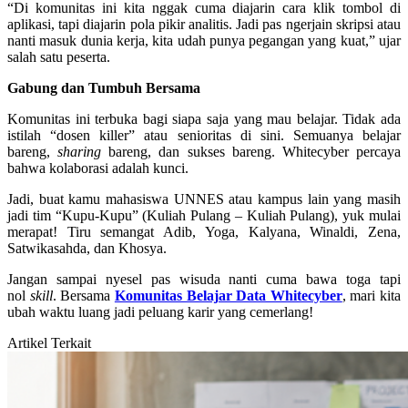
“Di komunitas ini kita nggak cuma diajarin cara klik tombol di
aplikasi, tapi diajarin pola pikir analitis. Jadi pas ngerjain skripsi atau
nanti masuk dunia kerja, kita udah punya pegangan yang kuat,” ujar
salah satu peserta.
Gabung dan Tumbuh Bersama
Komunitas ini terbuka bagi siapa saja yang mau belajar. Tidak ada
istilah “dosen killer” atau senioritas di sini. Semuanya belajar
bareng,
sharing
bareng, dan sukses bareng. Whitecyber percaya
bahwa kolaborasi adalah kunci.
Jadi, buat kamu mahasiswa UNNES atau kampus lain yang masih
jadi tim “Kupu-Kupu” (Kuliah Pulang – Kuliah Pulang), yuk mulai
merapat! Tiru semangat Adib, Yoga, Kalyana, Winaldi, Zena,
Satwikasahda, dan Khosya.
Jangan sampai nyesel pas wisuda nanti cuma bawa toga tapi
nol
skill
. Bersama
Komunitas Belajar Data Whitecyber
, mari kita
ubah waktu luang jadi peluang karir yang cemerlang!
Artikel Terkait