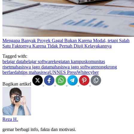
Mengapa Banyak Proyek Gagal Bukan Karena Modal, tetapi Salah
Satu Faktornya Karena Tidak Pernah Diuji Kelayakannya
Tagged with:
belajar data
belajar software
kegiatan kampus
komunitas
riset
mahasiswa jago data
mahasiswa jago software
nongkrong
berfaedah
tips mahasiswa
UNNES Press
Whitecyber
Bagikan artikel
Reza H.
gemar berbagi info, fakta dan motivasi.