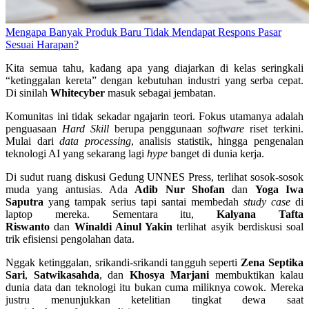
Mengapa Banyak Produk Baru Tidak Mendapat Respons Pasar
Sesuai Harapan?
Kita semua tahu, kadang apa yang diajarkan di kelas seringkali
“ketinggalan kereta” dengan kebutuhan industri yang serba cepat.
Di sinilah
Whitecyber
masuk sebagai jembatan.
Komunitas ini tidak sekadar ngajarin teori. Fokus utamanya adalah
penguasaan
Hard Skill
berupa penggunaan
software
riset terkini.
Mulai dari
data processing
, analisis statistik, hingga pengenalan
teknologi AI yang sekarang lagi
hype
banget di dunia kerja.
Di sudut ruang diskusi Gedung UNNES Press, terlihat sosok-sosok
muda yang antusias. Ada
Adib Nur Shofan
dan
Yoga Iwa
Saputra
yang tampak serius tapi santai membedah
study case
di
laptop mereka. Sementara itu,
Kalyana Tafta
Riswanto
dan
Winaldi Ainul Yakin
terlihat asyik berdiskusi soal
trik efisiensi pengolahan data.
Nggak ketinggalan, srikandi-srikandi tangguh seperti
Zena Septika
Sari
,
Satwikasahda
, dan
Khosya Marjani
membuktikan kalau
dunia data dan teknologi itu bukan cuma miliknya cowok. Mereka
justru menunjukkan ketelitian tingkat dewa saat