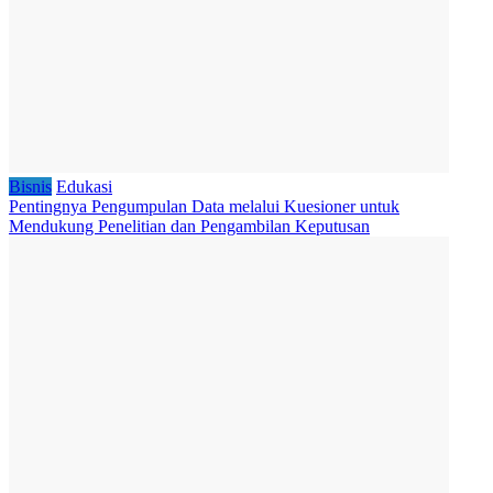
Bisnis
Edukasi
Pentingnya Pengumpulan Data melalui Kuesioner untuk
Mendukung Penelitian dan Pengambilan Keputusan