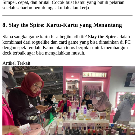
Simpel, cepat, dan brutal. Cocok buat kamu yang butuh pelarian
setelah seharian penuh tugas kuliah atau kerja.
8.
Slay the Spire: Kartu-Kartu yang Menantang
Siapa sangka game kartu bisa begitu adiktif?
Slay the Spire
adalah
kombinasi dari roguelike dan card game yang bisa dimainkan di PC
dengan spek rendah. Kamu akan terus berpikir untuk membangun
deck terbaik agar bisa mengalahkan musuh.
Artikel Terkait