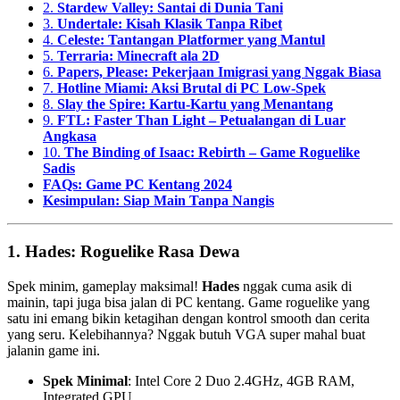
2.
Stardew Valley: Santai di Dunia Tani
3.
Undertale: Kisah Klasik Tanpa Ribet
4.
Celeste: Tantangan Platformer yang Mantul
5.
Terraria: Minecraft ala 2D
6.
Papers, Please: Pekerjaan Imigrasi yang Nggak Biasa
7.
Hotline Miami: Aksi Brutal di PC Low-Spek
8.
Slay the Spire: Kartu-Kartu yang Menantang
9.
FTL: Faster Than Light – Petualangan di Luar
Angkasa
10.
The Binding of Isaac: Rebirth – Game Roguelike
Sadis
FAQs: Game PC Kentang 2024
Kesimpulan: Siap Main Tanpa Nangis
1.
Hades: Roguelike Rasa Dewa
Spek minim, gameplay maksimal!
Hades
nggak cuma asik di
mainin, tapi juga bisa jalan di PC kentang. Game roguelike yang
satu ini emang bikin ketagihan dengan kontrol smooth dan cerita
yang seru. Kelebihannya? Nggak butuh VGA super mahal buat
jalanin game ini.
Spek Minimal
: Intel Core 2 Duo 2.4GHz, 4GB RAM,
Integrated GPU