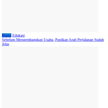
Bisnis
Edukasi
Sebelum Mengembangkan Usaha, Pastikan Arah Perjalanan Sudah
Jelas