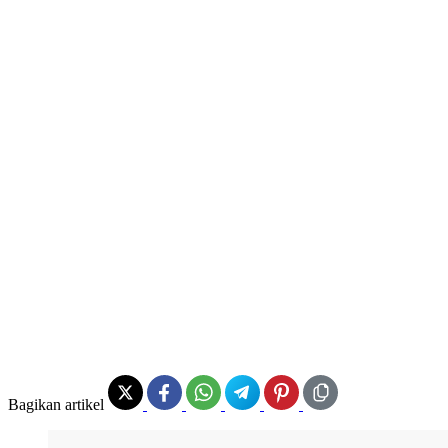
Bagikan artikel