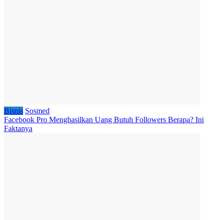
Bisnis
Sosmed
Facebook Pro Menghasilkan Uang Butuh Followers Berapa? Ini
Faktanya