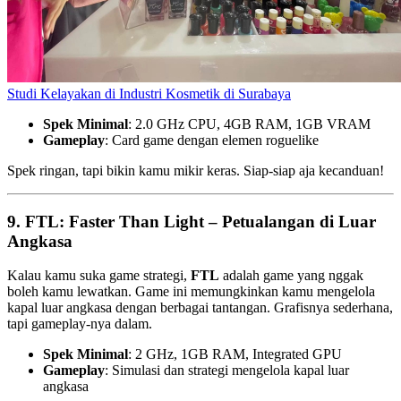
Studi Kelayakan di Industri Kosmetik di Surabaya
Spek Minimal
: 2.0 GHz CPU, 4GB RAM, 1GB VRAM
Gameplay
: Card game dengan elemen roguelike
Spek ringan, tapi bikin kamu mikir keras. Siap-siap aja kecanduan!
9.
FTL: Faster Than Light – Petualangan di Luar
Angkasa
Kalau kamu suka game strategi,
FTL
adalah game yang nggak
boleh kamu lewatkan. Game ini memungkinkan kamu mengelola
kapal luar angkasa dengan berbagai tantangan. Grafisnya sederhana,
tapi gameplay-nya dalam.
Spek Minimal
: 2 GHz, 1GB RAM, Integrated GPU
Gameplay
: Simulasi dan strategi mengelola kapal luar
angkasa