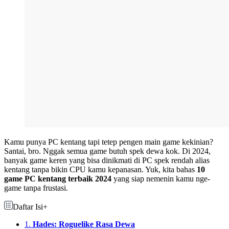
Kamu punya PC kentang tapi tetep pengen main game kekinian?
Santai, bro. Nggak semua game butuh spek dewa kok. Di 2024,
banyak game keren yang bisa dinikmati di PC spek rendah alias
kentang tanpa bikin CPU kamu kepanasan. Yuk, kita bahas
10
game PC kentang terbaik 2024
yang siap nemenin kamu nge-
game tanpa frustasi.
Daftar Isi
+
1.
Hades: Roguelike Rasa Dewa