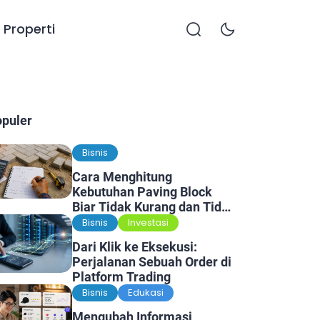
Properti
opuler
Bisnis
Cara Menghitung
Kebutuhan Paving Block
Biar Tidak Kurang dan Tidak
Kelebihan
Bisnis
Investasi
Dari Klik ke Eksekusi:
Perjalanan Sebuah Order di
Platform Trading
Bisnis
Edukasi
Mengubah Informasi