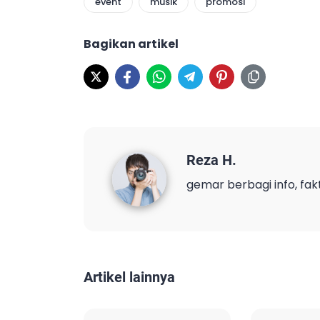
event
musik
promosi
Bagikan artikel
Reza H.
gemar berbagi info, fak
Artikel lainnya