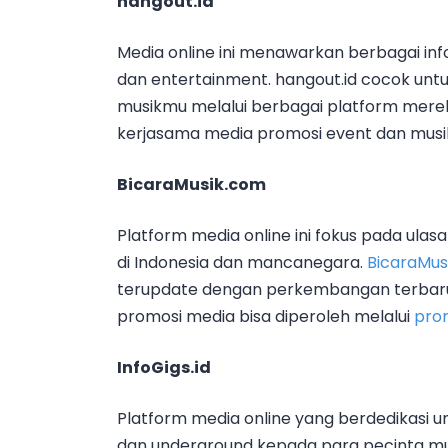
hangout.id
Media online ini menawarkan berbagai info
dan entertainment. hangout.id cocok un
musikmu melalui berbagai platform mereka
kerjasama media promosi event dan musik
BicaraMusik.com
Platform media online ini fokus pada ulas
di Indonesia dan mancanegara.
BicaraMus
terupdate dengan perkembangan terbaru 
promosi media bisa diperoleh melalui
pro
InfoGigs.id
Platform media online yang berdedikasi un
dan underground kepada para pecinta mu