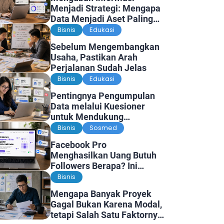
Menjadi Strategi: Mengapa
Data Menjadi Aset Paling
Berharga di Era Digital
Bisnis
Edukasi
Sebelum Mengembangkan
Usaha, Pastikan Arah
Perjalanan Sudah Jelas
Bisnis
Edukasi
Pentingnya Pengumpulan
Data melalui Kuesioner
untuk Mendukung
Penelitian dan Pengambilan
Bisnis
Sosmed
Keputusan
Facebook Pro
Menghasilkan Uang Butuh
Followers Berapa? Ini
Faktanya
Bisnis
Mengapa Banyak Proyek
Gagal Bukan Karena Modal,
tetapi Salah Satu Faktornya