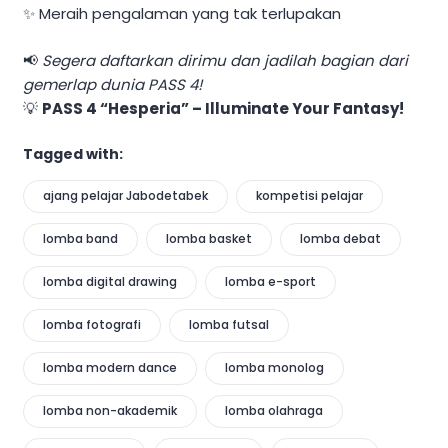
✨ Meraih pengalaman yang tak terlupakan
📢
Segera daftarkan dirimu dan jadilah bagian dari
gemerlap dunia PASS 4!
💡
PASS 4 “Hesperia” – Illuminate Your Fantasy!
Tagged with:
ajang pelajar Jabodetabek
kompetisi pelajar
lomba band
lomba basket
lomba debat
lomba digital drawing
lomba e-sport
lomba fotografi
lomba futsal
lomba modern dance
lomba monolog
lomba non-akademik
lomba olahraga