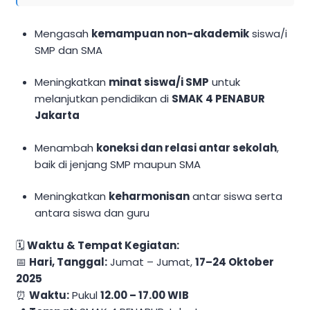
Mengasah
kemampuan non-akademik
siswa/i
SMP dan SMA
Meningkatkan
minat siswa/i SMP
untuk
melanjutkan pendidikan di
SMAK 4 PENABUR
Jakarta
Menambah
koneksi dan relasi antar sekolah
,
baik di jenjang SMP maupun SMA
Meningkatkan
keharmonisan
antar siswa serta
antara siswa dan guru
🗓️
Waktu & Tempat Kegiatan:
📅
Hari, Tanggal:
Jumat – Jumat,
17–24 Oktober
2025
⏰
Waktu:
Pukul
12.00 – 17.00 WIB