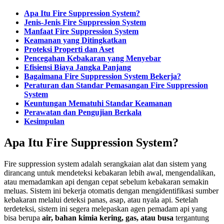
Apa Itu Fire Suppression System?
Jenis-Jenis Fire Suppression System
Manfaat Fire Suppression System
Keamanan yang Ditingkatkan
Proteksi Properti dan Aset
Pencegahan Kebakaran yang Menyebar
Efisiensi Biaya Jangka Panjang
Bagaimana Fire Suppression System Bekerja?
Peraturan dan Standar Pemasangan Fire Suppression
System
Keuntungan Mematuhi Standar Keamanan
Perawatan dan Pengujian Berkala
Kesimpulan
Apa Itu Fire Suppression System?
Fire suppression system adalah serangkaian alat dan sistem yang
dirancang untuk mendeteksi kebakaran lebih awal, mengendalikan,
atau memadamkan api dengan cepat sebelum kebakaran semakin
meluas. Sistem ini bekerja otomatis dengan mengidentifikasi sumber
kebakaran melalui deteksi panas, asap, atau nyala api. Setelah
terdeteksi, sistem ini segera melepaskan agen pemadam api yang
bisa berupa
air, bahan kimia kering, gas, atau busa
tergantung