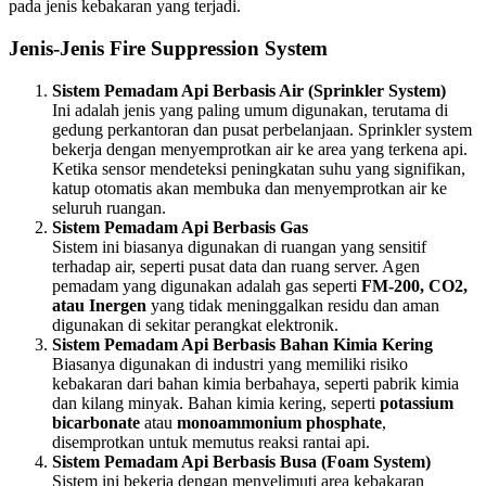
pada jenis kebakaran yang terjadi.
Jenis-Jenis Fire Suppression System
Sistem Pemadam Api Berbasis Air (Sprinkler System)
Ini adalah jenis yang paling umum digunakan, terutama di
gedung perkantoran dan pusat perbelanjaan. Sprinkler system
bekerja dengan menyemprotkan air ke area yang terkena api.
Ketika sensor mendeteksi peningkatan suhu yang signifikan,
katup otomatis akan membuka dan menyemprotkan air ke
seluruh ruangan.
Sistem Pemadam Api Berbasis Gas
Sistem ini biasanya digunakan di ruangan yang sensitif
terhadap air, seperti pusat data dan ruang server. Agen
pemadam yang digunakan adalah gas seperti
FM-200, CO2,
atau Inergen
yang tidak meninggalkan residu dan aman
digunakan di sekitar perangkat elektronik.
Sistem Pemadam Api Berbasis Bahan Kimia Kering
Biasanya digunakan di industri yang memiliki risiko
kebakaran dari bahan kimia berbahaya, seperti pabrik kimia
dan kilang minyak. Bahan kimia kering, seperti
potassium
bicarbonate
atau
monoammonium phosphate
,
disemprotkan untuk memutus reaksi rantai api.
Sistem Pemadam Api Berbasis Busa (Foam System)
Sistem ini bekerja dengan menyelimuti area kebakaran