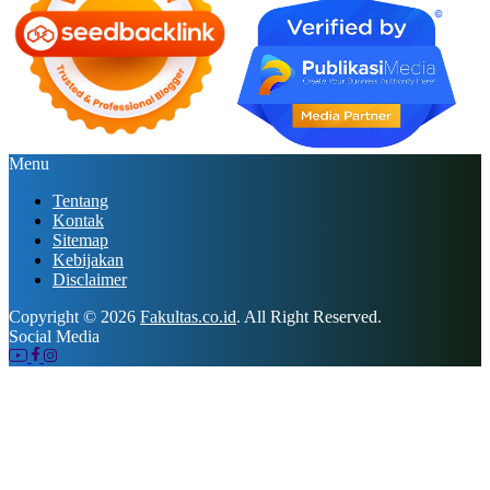
Menu
Tentang
Kontak
Sitemap
Kebijakan
Disclaimer
Copyright © 2026
Fakultas.co.id
. All Right Reserved.
Social Media