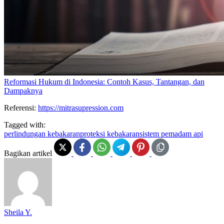
Reformasi Hukum di Indonesia: Contoh Kasus, Tantangan, dan
Dampaknya
Referensi:
https://mitrasupression.com
Tagged with:
perlindungan kebakaran
proteksi kebakaran
sistem pemadam api
Bagikan artikel
Sheila Y.