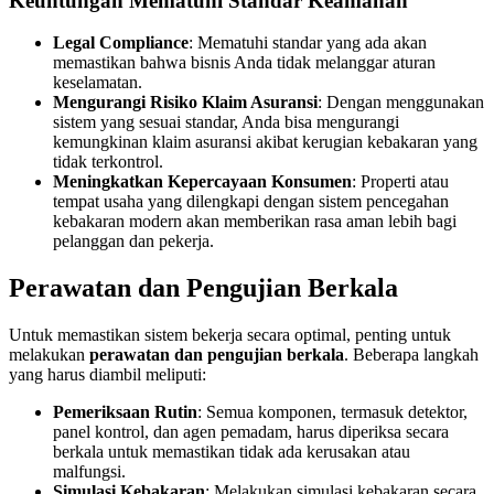
Keuntungan Mematuhi Standar Keamanan
Legal Compliance
: Mematuhi standar yang ada akan
memastikan bahwa bisnis Anda tidak melanggar aturan
keselamatan.
Mengurangi Risiko Klaim Asuransi
: Dengan menggunakan
sistem yang sesuai standar, Anda bisa mengurangi
kemungkinan klaim asuransi akibat kerugian kebakaran yang
tidak terkontrol.
Meningkatkan Kepercayaan Konsumen
: Properti atau
tempat usaha yang dilengkapi dengan sistem pencegahan
kebakaran modern akan memberikan rasa aman lebih bagi
pelanggan dan pekerja.
Perawatan dan Pengujian Berkala
Untuk memastikan sistem bekerja secara optimal, penting untuk
melakukan
perawatan dan pengujian berkala
. Beberapa langkah
yang harus diambil meliputi:
Pemeriksaan Rutin
: Semua komponen, termasuk detektor,
panel kontrol, dan agen pemadam, harus diperiksa secara
berkala untuk memastikan tidak ada kerusakan atau
malfungsi.
Simulasi Kebakaran
: Melakukan simulasi kebakaran secara