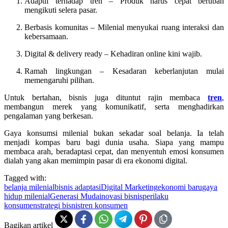
Adaptif terhadap tren – Produk harus cepat berubah
mengikuti selera pasar.
Berbasis komunitas – Milenial menyukai ruang interaksi dan
kebersamaan.
Digital & delivery ready – Kehadiran online kini wajib.
Ramah lingkungan – Kesadaran keberlanjutan mulai
memengaruhi pilihan.
Untuk bertahan, bisnis juga dituntut rajin membaca
tren
,
membangun merek yang komunikatif, serta menghadirkan
pengalaman yang berkesan.
Gaya konsumsi milenial bukan sekadar soal belanja. Ia telah
menjadi kompas baru bagi dunia usaha. Siapa yang mampu
membaca arah, beradaptasi cepat, dan menyentuh emosi konsumen
dialah yang akan memimpin pasar di era ekonomi digital.
Tagged with:
belanja milenial
bisnis adaptasi
Digital Marketing
ekonomi baru
gaya
hidup milenial
Generasi Muda
inovasi bisnis
perilaku
konsumen
strategi bisnis
tren konsumen
Bagikan artikel