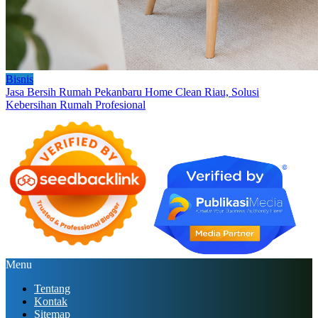
Bisnis
Jasa Bersih Rumah Pekanbaru Home Clean Riau, Solusi
Kebersihan Rumah Profesional
Menu
Tentang
Kontak
Sitemap