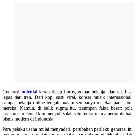
Generasi
milenial
kerap dicap boros, gemar belanja, dan tak bisa
lepas dari tren. Dari kopi susu viral, konser musik internasional,
sampai belanja online tengah malam semuanya melekat pada citra
mereka. Namun, di balik stigma itu, tersimpan fakta besar: pola
konsumsi milenial kini menjadi salah satu motor utama pertumbuhan
bisnis modern di Indonesia.
Para pelaku usaha mulai menyadari, perubahan perilaku generasi ini
bukan ancaman, melainkan peta jalan baru ekonomi. Mereka tidak