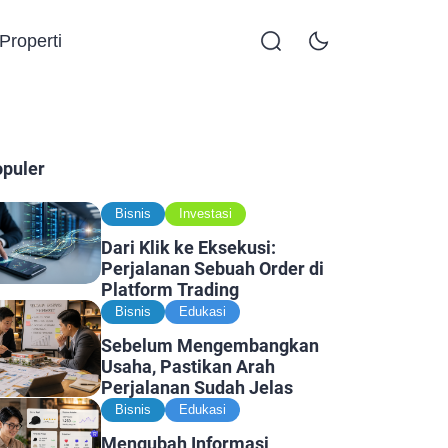
Properti
opuler
Bisnis
Investasi
Dari Klik ke Eksekusi:
Perjalanan Sebuah Order di
Platform Trading
Bisnis
Edukasi
Sebelum Mengembangkan
Usaha, Pastikan Arah
Perjalanan Sudah Jelas
Bisnis
Edukasi
Mengubah Informasi