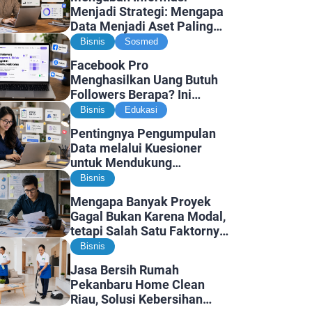
Menjadi Strategi: Mengapa
Data Menjadi Aset Paling
Berharga di Era Digital
Bisnis
Sosmed
Facebook Pro
Menghasilkan Uang Butuh
Followers Berapa? Ini
Faktanya
Bisnis
Edukasi
Pentingnya Pengumpulan
Data melalui Kuesioner
untuk Mendukung
Penelitian dan Pengambilan
Bisnis
Keputusan
Mengapa Banyak Proyek
Gagal Bukan Karena Modal,
tetapi Salah Satu Faktornya
Karena Tidak Pernah Diuji
Bisnis
Kelayakannya
Jasa Bersih Rumah
Pekanbaru Home Clean
Riau, Solusi Kebersihan