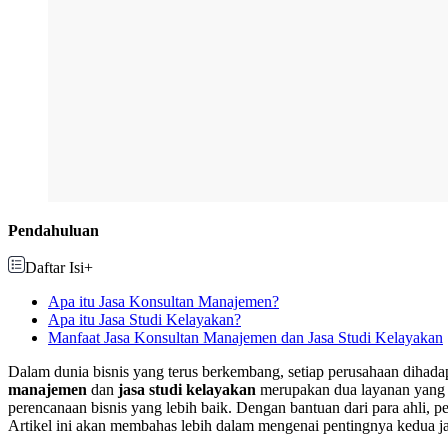
Pendahuluan
Daftar Isi
+
Apa itu Jasa Konsultan Manajemen?
Apa itu Jasa Studi Kelayakan?
Manfaat Jasa Konsultan Manajemen dan Jasa Studi Kelayakan
Dalam dunia bisnis yang terus berkembang, setiap perusahaan dihad
manajemen
dan
jasa studi kelayakan
merupakan dua layanan yang sa
perencanaan bisnis yang lebih baik. Dengan bantuan dari para ahli, p
Artikel ini akan membahas lebih dalam mengenai pentingnya kedua jas