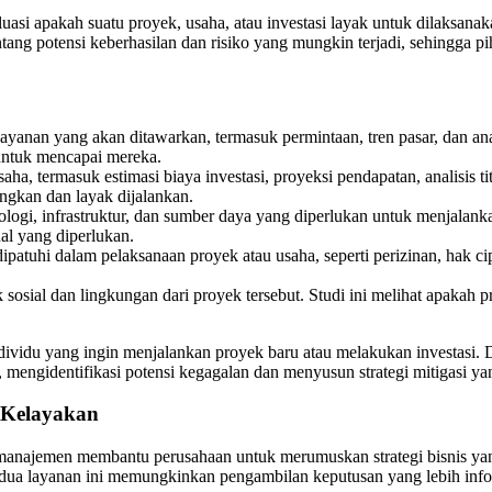
asi apakah suatu proyek, usaha, atau investasi layak untuk dilaksanak
ang potensi keberhasilan dan risiko yang mungkin terjadi, sehingga pi
layanan yang akan ditawarkan, termasuk permintaan, tren pasar, dan anal
 untuk mencapai mereka.
usaha, termasuk estimasi biaya investasi, proyeksi pendapatan, analisis 
ngkan dan layak dijalankan.
ogi, infrastruktur, dan sumber daya yang diperlukan untuk menjalankan
al yang diperlukan.
ipatuhi dalam pelaksanaan proyek atau usaha, seperti perizinan, hak c
sial dan lingkungan dari proyek tersebut. Studi ini melihat apakah p
individu yang ingin menjalankan proyek baru atau melakukan investasi.
, mengidentifikasi potensi kegagalan dan menyusun strategi mitigasi yan
 Kelayakan
 manajemen membantu perusahaan untuk merumuskan strategi bisnis yang
dua layanan ini memungkinkan pengambilan keputusan yang lebih info