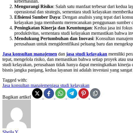
keberhasilan.
Mengurangi Risiko
: Salah satu manfaat terbesar dari kedua
operasional dan strategis, sementara studi kelayakan memberika
Efisiensi Sumber Daya
: Dengan analisis yang tepat dari kon
kelayakan juga membantu merencanakan penggunaan sumber da
Peningkatan Kinerja dan Keuntungan
: Kedua jasa ini fok
produktivitas, sementara studi kelayakan memastikan bahwa in
Mendukung Pertumbuhan dan Inovasi
: Konsultan manajem
perusahaan untuk mengidentifikasi peluang baru dan mengekspl
Jasa konsultan manajemen
dan
jasa studi kelayakan
memiliki per
tepat, mengelola risiko, dan memastikan bahwa setiap proyek atau 
studi kelayakan, perusahaan tidak hanya dapat meningkatkan kinerja
bisnis jangka panjang, kedua layanan ini adalah investasi yang sangat
Tagged with:
Jasa konsultan manajemen
jasa studi kelayakan
Bagikan artikel
Sheila Y.