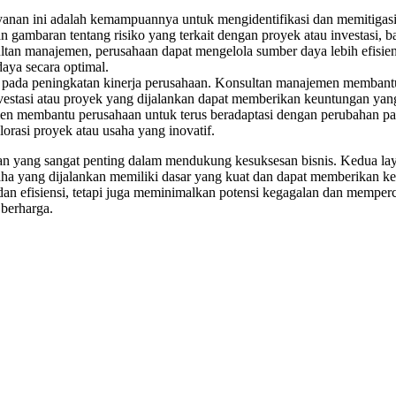
 layanan ini adalah kemampuannya untuk mengidentifikasi dan memitiga
n gambaran tentang risiko yang terkait dengan proyek atau investasi, ba
sultan manajemen, perusahaan dapat mengelola sumber daya lebih efisie
ya secara optimal.
us pada peningkatan kinerja perusahaan. Konsultan manajemen memban
vestasi atau proyek yang dijalankan dapat memberikan keuntungan yan
en membantu perusahaan untuk terus beradaptasi dengan perubahan pa
orasi proyek atau usaha yang inovatif.
an yang sangat penting dalam mendukung kesuksesan bisnis. Kedua la
usaha yang dijalankan memiliki dasar yang kuat dan dapat memberikan
 dan efisiensi, tetapi juga meminimalkan potensi kegagalan dan mempe
 berharga.