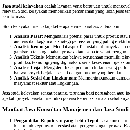
Jasa studi kelayakan
adalah layanan yang bertujuan untuk mengevalu
relevan. Studi kelayakan memberikan pemahaman yang lebih jelas tent
terinformasi.
Studi kelayakan mencakup beberapa elemen analisis, antara lain:
Analisis Pasar
: Menganalisis potensi pasar untuk produk atau 
audiens dan bagaimana strategi pemasaran yang paling efektif
Analisis Keuangan
: Menilai aspek finansial dari proyek atau 
gambaran tentang apakah proyek atau usaha tersebut menguntu
Analisis Teknis
: Memastikan bahwa perusahaan memiliki teknol
produksi, teknologi yang digunakan, serta kesesuaian operasion
Analisis Legal
: Mengidentifikasi peraturan hukum yang perlu d
bahwa proyek berjalan sesuai dengan hukum yang berlaku.
Analisis Sosial dan Lingkungan
: Mempertimbangkan dampak so
masyarakat sekitar atau lingkungan.
Jasa studi kelayakan sangat penting, terutama bagi perusahaan atau 
apakah proyek tersebut memiliki potensi keberhasilan atau sebaliknya
Manfaat Jasa Konsultan Manajemen dan Jasa Studi
Pengambilan Keputusan yang Lebih Tepat
: Jasa konsultan
kuat untuk keputusan investasi atau pengembangan proyek. Ke