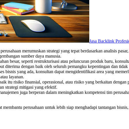
Jasa Backlink Profes
usahaan merumuskan strategi yang tepat berdasarkan analisis pasar, tre
engembangan sumber daya manusia.
ahan besar, seperti restrukturisasi atau peluncuran produk baru, ko
t diterima dengan baik oleh seluruh pemangku kepentingan dan tidak
ses bisnis yang ada, konsultan dapat mengidentifikasi area yang mem
 atau layanan.
o, baik itu risiko finansial, operasional, atau risiko yang berkaitan d
 strategi mitigasi yang efektif.
manajemen juga berperan dalam meningkatkan kompetensi tim perusah
membantu perusahaan untuk lebih siap menghadapi tantangan bisnis,