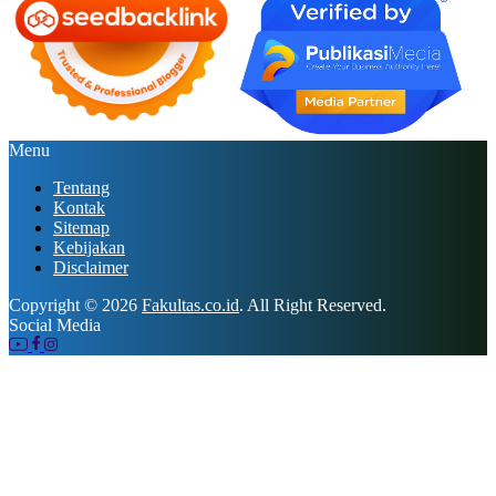
Menu
Tentang
Kontak
Sitemap
Kebijakan
Disclaimer
Copyright © 2026
Fakultas.co.id
. All Right Reserved.
Social Media