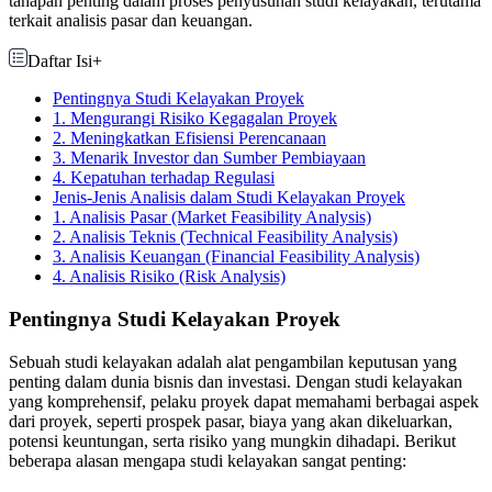
tahapan penting dalam proses penyusunan studi kelayakan, terutama
terkait analisis pasar dan keuangan.
Daftar Isi
+
Pentingnya Studi Kelayakan Proyek
1. Mengurangi Risiko Kegagalan Proyek
2. Meningkatkan Efisiensi Perencanaan
3. Menarik Investor dan Sumber Pembiayaan
4. Kepatuhan terhadap Regulasi
Jenis-Jenis Analisis dalam Studi Kelayakan Proyek
1. Analisis Pasar (Market Feasibility Analysis)
2. Analisis Teknis (Technical Feasibility Analysis)
3. Analisis Keuangan (Financial Feasibility Analysis)
4. Analisis Risiko (Risk Analysis)
Pentingnya Studi Kelayakan Proyek
Sebuah studi kelayakan adalah alat pengambilan keputusan yang
penting dalam dunia bisnis dan investasi. Dengan studi kelayakan
yang komprehensif, pelaku proyek dapat memahami berbagai aspek
dari proyek, seperti prospek pasar, biaya yang akan dikeluarkan,
potensi keuntungan, serta risiko yang mungkin dihadapi. Berikut
beberapa alasan mengapa studi kelayakan sangat penting: