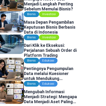
Menjadi Langkah Penting
Sebelum Memulai Bisnis?
Bisnis
Investasi
Masa Depan Pengambilan
Keputusan Bisnis Berbasis
Data di Indonesia
Bisnis
Investasi
Dari Klik ke Eksekusi:
Perjalanan Sebuah Order di
Platform Trading
Bisnis
Edukasi
Pentingnya Pengumpulan
Data melalui Kuesioner
untuk Mendukung
Penelitian dan Pengambilan
Bisnis
Edukasi
Keputusan
Mengubah Informasi
Menjadi Strategi: Mengapa
Data Menjadi Aset Paling