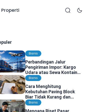
Properti
opuler
Bisnis
Perbandingan Jalur
Pengiriman Impor: Kargo
Udara atau Sewa Kontainer
Kargo Laut, Mana yang
Bisnis
Lebih Tepat?
Cara Menghitung
Kebutuhan Paving Block
Biar Tidak Kurang dan
Tidak Kelebihan
Bisnis
Mengapa Riset Pasar