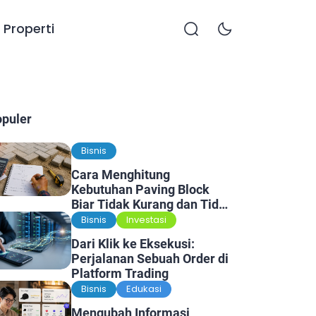
Properti
opuler
Bisnis
Cara Menghitung
Kebutuhan Paving Block
Biar Tidak Kurang dan Tidak
Kelebihan
Bisnis
Investasi
Dari Klik ke Eksekusi:
Perjalanan Sebuah Order di
Platform Trading
Bisnis
Edukasi
Mengubah Informasi