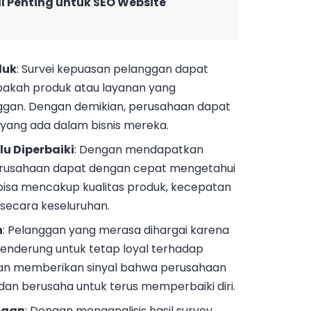
l Penting untuk SEO Website
duk
: Survei kepuasan pelanggan dapat
kah produk atau layanan yang
gan. Dengan demikian, perusahaan dapat
yang ada dalam bisnis mereka.
u Diperbaiki
: Dengan mendapatkan
perusahaan dapat dengan cepat mengetahui
bisa mencakup kualitas produk, kecepatan
secara keseluruhan.
n
: Pelanggan yang merasa dihargai karena
enderung untuk tetap loyal terhadap
gan memberikan sinyal bahwa perusahaan
an berusaha untuk terus memperbaiki diri.
ggan
: Dengan menganalisis hasil survey,