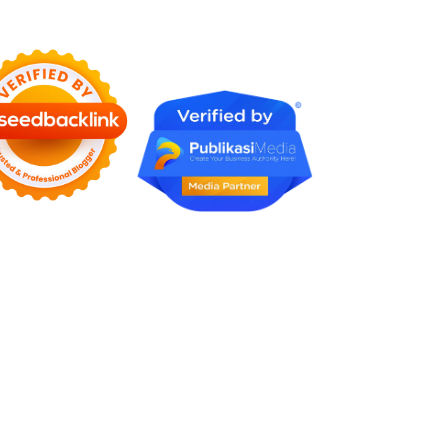
Karena Tidak Pernah Diuji
Kelayakannya