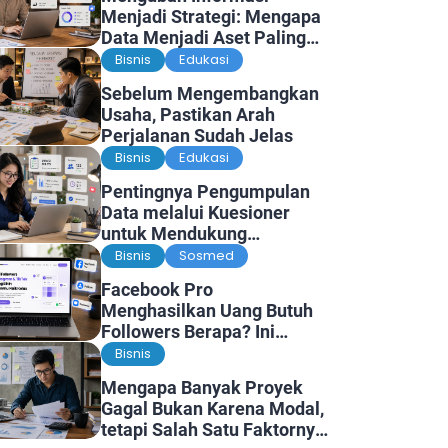
Menjadi Strategi: Mengapa
Data Menjadi Aset Paling
Berharga di Era Digital
Bisnis
Edukasi
Sebelum Mengembangkan
Usaha, Pastikan Arah
Perjalanan Sudah Jelas
Bisnis
Edukasi
Pentingnya Pengumpulan
Data melalui Kuesioner
untuk Mendukung
Penelitian dan Pengambilan
Bisnis
Sosmed
Keputusan
Facebook Pro
Menghasilkan Uang Butuh
Followers Berapa? Ini
Faktanya
Bisnis
Mengapa Banyak Proyek
Gagal Bukan Karena Modal,
tetapi Salah Satu Faktornya