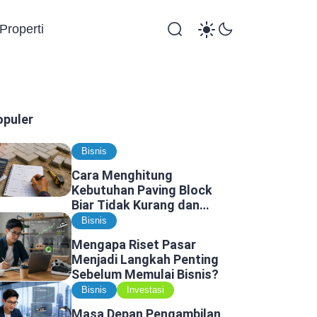
Properti
opuler
Bisnis
Cara Menghitung
Kebutuhan Paving Block
Biar Tidak Kurang dan
Tidak Kelebihan
Bisnis
Mengapa Riset Pasar
Menjadi Langkah Penting
Sebelum Memulai Bisnis?
Bisnis
Investasi
Masa Depan Pengambilan