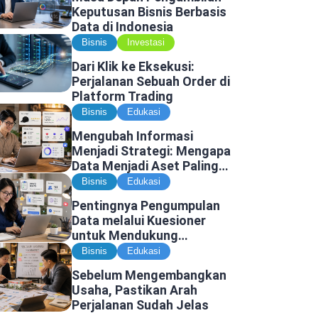
Keputusan Bisnis Berbasis
Data di Indonesia
Bisnis
Investasi
Dari Klik ke Eksekusi:
Perjalanan Sebuah Order di
Platform Trading
Bisnis
Edukasi
Mengubah Informasi
Menjadi Strategi: Mengapa
Data Menjadi Aset Paling
Berharga di Era Digital
Bisnis
Edukasi
Pentingnya Pengumpulan
Data melalui Kuesioner
untuk Mendukung
Penelitian dan Pengambilan
Bisnis
Edukasi
Keputusan
Sebelum Mengembangkan
Usaha, Pastikan Arah
Perjalanan Sudah Jelas