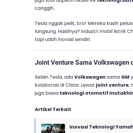
juga soal dapetin akses ke
teknologi bat
canggih.
Tesla nggak pelit, bro! Mereka kasih peluan
langsung. Hasilnya? Industri mobil listrik 
tapi udah inovasi sendiri.
Joint Venture Sama Volkswagen 
Selain Tesla, ada
Volkswagen
sama
GM
y
kolaborasi di China. Lewat
joint venture
,
juga bawa
teknologi otomotif mutakhi
Artikel Terkait
Inovasi Teknologi Yama