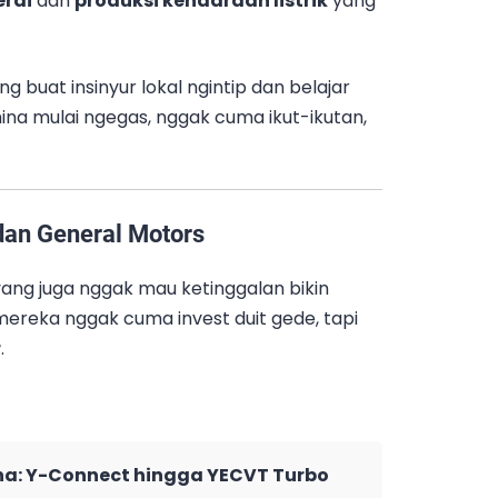
erai
dan
produksi kendaraan listrik
yang
g buat insinyur lokal ngintip dan belajar
China mulai ngegas, nggak cuma ikut-ikutan,
dan General Motors
ang juga nggak mau ketinggalan bikin
 mereka nggak cuma invest duit gede, tapi
r
.
ha: Y-Connect hingga YECVT Turbo