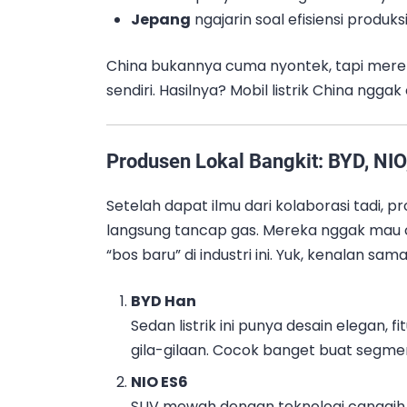
Jepang
ngajarin soal efisiensi produks
China bukannya cuma nyontek, tapi mereka 
sendiri. Hasilnya? Mobil listrik China ngga
Produsen Lokal Bangkit: BYD, NIO
Setelah dapat ilmu dari kolaborasi tadi, p
langsung tancap gas. Mereka nggak mau c
“bos baru” di industri ini. Yuk, kenalan s
BYD Han
Sedan listrik ini punya desain elegan, f
gila-gilaan. Cocok banget buat segm
NIO ES6
SUV mewah dengan teknologi canggih k