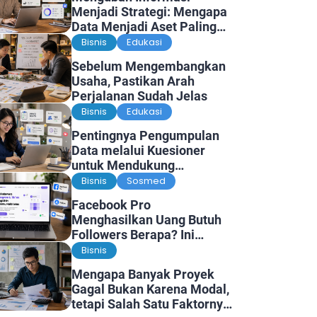
Menjadi Strategi: Mengapa
Data Menjadi Aset Paling
Berharga di Era Digital
Bisnis
Edukasi
Sebelum Mengembangkan
Usaha, Pastikan Arah
Perjalanan Sudah Jelas
Bisnis
Edukasi
Pentingnya Pengumpulan
Data melalui Kuesioner
untuk Mendukung
Penelitian dan Pengambilan
Bisnis
Sosmed
Keputusan
Facebook Pro
Menghasilkan Uang Butuh
Followers Berapa? Ini
Faktanya
Bisnis
Mengapa Banyak Proyek
Gagal Bukan Karena Modal,
tetapi Salah Satu Faktornya