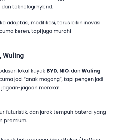
i dan teknologi hybrid.
adaptasi, modifikasi, terus bikin inovasi
k cuma keren, tapi juga murah!
, Wuling
rodusen lokal kayak
BYD
,
NIO
, dan
Wuling
uma jadi “anak magang”, tapi pengen jadi
ama jagoan-jagoan mereka!
itur futuristik, dan jarak tempuh baterai yang
en premium.
ayak baterai yang bisa ditukar (
battery