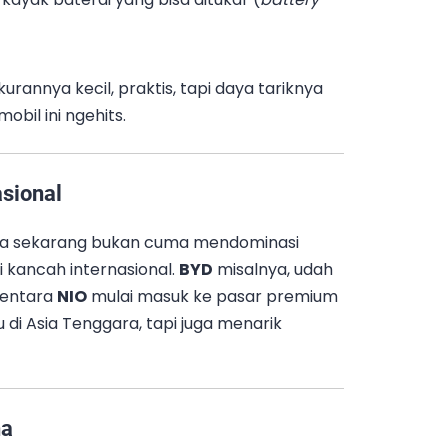
!
Ukurannya kecil, praktis, tapi daya tariknya
obil ini ngehits.
asional
China sekarang bukan cuma mendominasi
di kancah internasional.
BYD
misalnya, udah
mentara
NIO
mulai masuk ke pasar premium
di Asia Tenggara, tapi juga menarik
na