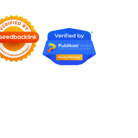
Karena Tidak Pernah Diuji
Kelayakannya