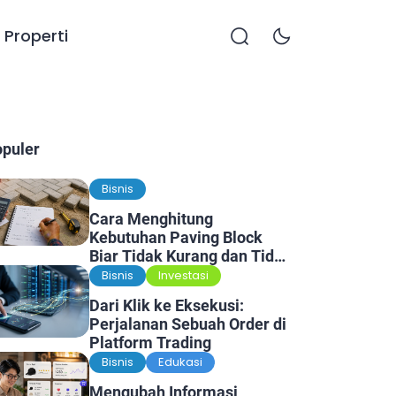
Properti
opuler
Bisnis
Cara Menghitung
Kebutuhan Paving Block
Biar Tidak Kurang dan Tidak
Kelebihan
Bisnis
Investasi
Dari Klik ke Eksekusi:
Perjalanan Sebuah Order di
Platform Trading
Bisnis
Edukasi
Mengubah Informasi