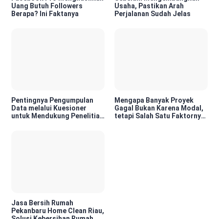
Uang Butuh Followers
Usaha, Pastikan Arah
Berapa? Ini Faktanya
Perjalanan Sudah Jelas
Pentingnya Pengumpulan
Mengapa Banyak Proyek
Data melalui Kuesioner
Gagal Bukan Karena Modal,
untuk Mendukung Penelitian
tetapi Salah Satu Faktornya
dan Pengambilan Keputusan
Karena Tidak Pernah Diuji
Kelayakannya
Jasa Bersih Rumah
Pekanbaru Home Clean Riau,
Solusi Kebersihan Rumah