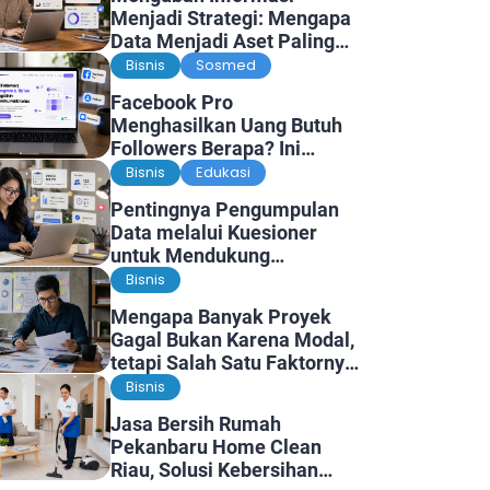
Menjadi Strategi: Mengapa
Data Menjadi Aset Paling
Berharga di Era Digital
Bisnis
Sosmed
Facebook Pro
Menghasilkan Uang Butuh
Followers Berapa? Ini
Faktanya
Bisnis
Edukasi
Pentingnya Pengumpulan
Data melalui Kuesioner
untuk Mendukung
Penelitian dan Pengambilan
Bisnis
Keputusan
Mengapa Banyak Proyek
Gagal Bukan Karena Modal,
tetapi Salah Satu Faktornya
Karena Tidak Pernah Diuji
Bisnis
Kelayakannya
Jasa Bersih Rumah
Pekanbaru Home Clean
Riau, Solusi Kebersihan