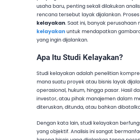
usaha baru, penting sekali dilakukan an
rencana tersebut layak dijalankan. Proses
kelayakan
. Saat ini, banyak perusahaa
kelayakan
untuk mendapatkan gambara
yang ingin dijalankan.
Apa Itu Studi Kelayakan?
Studi kelayakan adalah penelitian kompreh
mana suatu proyek atau bisnis layak dijalank
operasional, hukum, hingga pasar. Hasil d
investor, atau pihak manajemen dalam m
diteruskan, ditunda, atau bahkan dibatalk
Dengan kata lain, studi kelayakan berfun
yang objektif. Analisis ini sangat bermanf
karena bisnis yang dijalankan tanpa pe