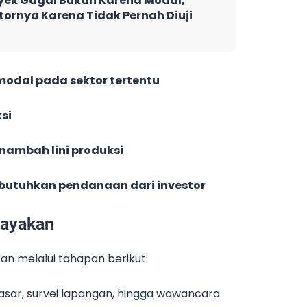
ek Gagal Bukan Karena Modal,
tornya Karena Tidak Pernah Diuji
odal pada sektor tertentu
si
nambah lini produksi
mbutuhkan pendanaan dari investor
layakan
an melalui tahapan berikut:
 pasar, survei lapangan, hingga wawancara