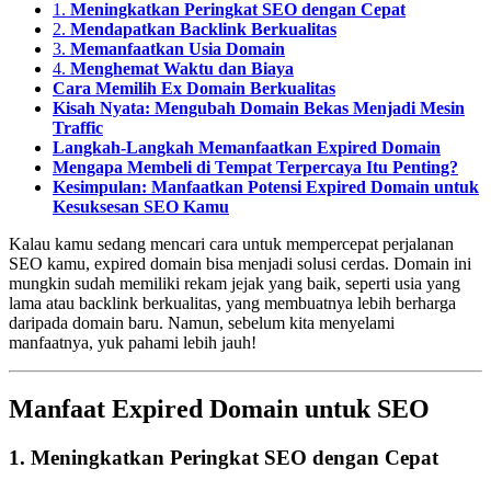
1.
Meningkatkan Peringkat SEO dengan Cepat
2.
Mendapatkan Backlink Berkualitas
3.
Memanfaatkan Usia Domain
4.
Menghemat Waktu dan Biaya
Cara Memilih Ex Domain Berkualitas
Kisah Nyata: Mengubah Domain Bekas Menjadi Mesin
Traffic
Langkah-Langkah Memanfaatkan Expired Domain
Mengapa Membeli di Tempat Terpercaya Itu Penting?
Kesimpulan: Manfaatkan Potensi Expired Domain untuk
Kesuksesan SEO Kamu
Kalau kamu sedang mencari cara untuk mempercepat perjalanan
SEO kamu, expired domain bisa menjadi solusi cerdas. Domain ini
mungkin sudah memiliki rekam jejak yang baik, seperti usia yang
lama atau backlink berkualitas, yang membuatnya lebih berharga
daripada domain baru. Namun, sebelum kita menyelami
manfaatnya, yuk pahami lebih jauh!
Manfaat Expired Domain untuk SEO
1.
Meningkatkan Peringkat SEO dengan Cepat