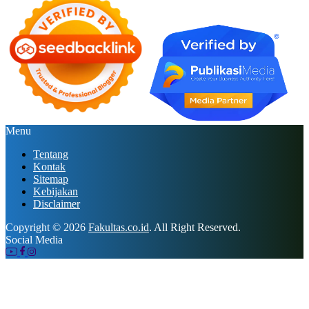
Menu
Tentang
Kontak
Sitemap
Kebijakan
Disclaimer
Copyright © 2026
Fakultas.co.id
. All Right Reserved.
Social Media