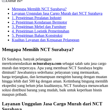
Daftar Isi
+
Mengapa Memilih NCT Surabaya?
Layanan Unggulan Jasa Cargo Murah dari NCT Surabaya
1. Pengiriman Peralatan Industri
2. Pengiriman Kendaraan Bermotor
3. Pengiriman Mebel dan Furniture
4. Pengiriman Logistik Pemerintahan
5. Pengiriman Bahan Konstruksi
Kualitas Layanan dan Kepuasan Pelanggan
Mengapa Memilih NCT Surabaya?
Di Surabaya, banyak pelanggan
merekomendasikan
nctsurabaya.com
sebagai salah satu jasa cargo
murah dan terpercaya. Apa yang membuat NCT Surabaya begitu
diminati? Jawabannya sederhana: pelayanan yang memuaskan,
harga terjangkau, dan kemampuan mengirim barang dengan muatan
hingga lebih dari 500 kg dengan aman. Ketimbang bingung memilih
ekspedisi yang belum jelas kualitasnya, NCT Surabaya menawarkan
solusi distribusi barang yang mudah, baik untuk keperluan bisnis
maupun pribadi.
Layanan Unggulan Jasa Cargo Murah dari NCT
Surabaya