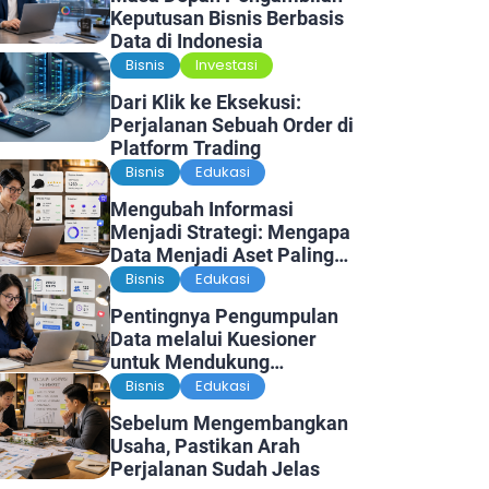
Keputusan Bisnis Berbasis
Data di Indonesia
Bisnis
Investasi
Dari Klik ke Eksekusi:
Perjalanan Sebuah Order di
Platform Trading
Bisnis
Edukasi
Mengubah Informasi
Menjadi Strategi: Mengapa
Data Menjadi Aset Paling
Berharga di Era Digital
Bisnis
Edukasi
Pentingnya Pengumpulan
Data melalui Kuesioner
untuk Mendukung
Penelitian dan Pengambilan
Bisnis
Edukasi
Keputusan
Sebelum Mengembangkan
Usaha, Pastikan Arah
Perjalanan Sudah Jelas