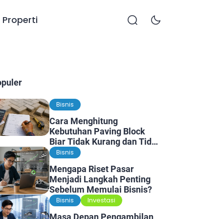
Properti
opuler
Bisnis
Cara Menghitung
Kebutuhan Paving Block
Biar Tidak Kurang dan Tidak
Kelebihan
Bisnis
Mengapa Riset Pasar
Menjadi Langkah Penting
Sebelum Memulai Bisnis?
Bisnis
Investasi
Masa Depan Pengambilan