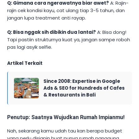
Q: Gimana cara ngerawatnya biar awet?
A: Rajin-
rajin cek kondisi kayu, cat ulang tiap 3-5 tahun, dan
jangan lupa treatment anti rayap.
Q: Bisa nggak sih dibikin dua lantai?
A: Bisa dong!
Tapi pastiin strukturnya kuat ya, jangan sampe roboh
pas lagi asyik selfie.
Artikel Terkait
Since 2008: Expertise in Google
Ads & SEO for Hundreds of Cafes
& Restaurants in Bali
Penutup: Saatnya Wujudkan Rumah Impianmu!
Nah, sekarang kamu udah tau kan berapa budget
yang perlu disiapin buat punya rumah panggung