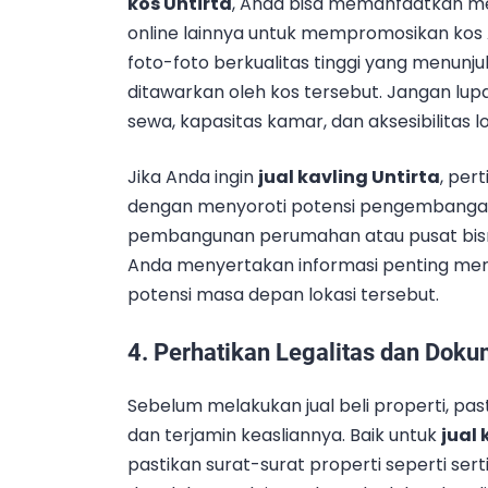
kos Untirta
, Anda bisa memanfaatkan medi
online lainnya untuk mempromosikan kos 
foto-foto berkualitas tinggi yang menunj
ditawarkan oleh kos tersebut. Jangan lu
sewa, kapasitas kamar, dan aksesibilitas
Jika Anda ingin
jual kavling Untirta
, pe
dengan menyoroti potensi pengembangan ya
pembangunan perumahan atau pusat bisni
Anda menyertakan informasi penting menge
potensi masa depan lokasi tersebut.
4.
Perhatikan Legalitas dan Doku
Sebelum melakukan jual beli properti, p
dan terjamin keasliannya. Baik untuk
jual 
pastikan surat-surat properti seperti sert