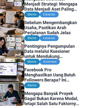
Menjadi Strategi: Mengapa
Data Menjadi Aset Paling
Berharga di Era Digital
Bisnis
Edukasi
Sebelum Mengembangkan
Usaha, Pastikan Arah
Perjalanan Sudah Jelas
Bisnis
Edukasi
Pentingnya Pengumpulan
Data melalui Kuesioner
untuk Mendukung
Penelitian dan Pengambilan
Bisnis
Sosmed
Keputusan
Facebook Pro
Menghasilkan Uang Butuh
Followers Berapa? Ini
Faktanya
Bisnis
Mengapa Banyak Proyek
Gagal Bukan Karena Modal,
tetapi Salah Satu Faktornya