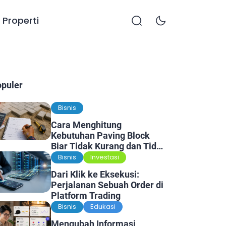
Properti
opuler
Bisnis
Cara Menghitung
Kebutuhan Paving Block
Biar Tidak Kurang dan Tidak
Kelebihan
Bisnis
Investasi
Dari Klik ke Eksekusi:
Perjalanan Sebuah Order di
Platform Trading
Bisnis
Edukasi
Mengubah Informasi