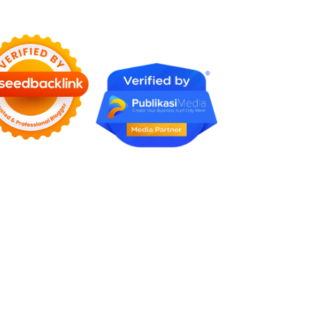
Karena Tidak Pernah Diuji
Kelayakannya