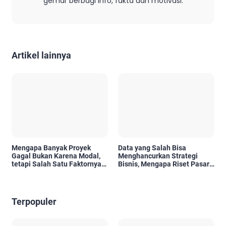
gemar berbagi info, fakta dan motivasi.
Artikel lainnya
Mengapa Banyak Proyek
Data yang Salah Bisa
Gagal Bukan Karena Modal,
Menghancurkan Strategi
tetapi Salah Satu Faktornya
Bisnis, Mengapa Riset Pasar
Karena Tidak Pernah Diuji
Menjadi Investasi yang Tidak
Kelayakannya
Boleh Diabaikan?
Terpopuler