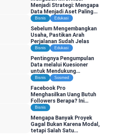
Menjadi Strategi: Mengapa
Data Menjadi Aset Paling
Berharga di Era Digital
Bisnis
Edukasi
Sebelum Mengembangkan
Usaha, Pastikan Arah
Perjalanan Sudah Jelas
Bisnis
Edukasi
Pentingnya Pengumpulan
Data melalui Kuesioner
untuk Mendukung
Penelitian dan Pengambilan
Bisnis
Sosmed
Keputusan
Facebook Pro
Menghasilkan Uang Butuh
Followers Berapa? Ini
Faktanya
Bisnis
Mengapa Banyak Proyek
Gagal Bukan Karena Modal,
tetapi Salah Satu