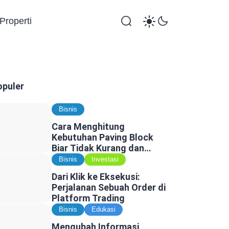
Properti
opuler
Bisnis
Cara Menghitung
Kebutuhan Paving Block
Biar Tidak Kurang dan
Tidak Kelebihan
Bisnis
Investasi
Dari Klik ke Eksekusi:
Perjalanan Sebuah Order di
Platform Trading
Bisnis
Edukasi
Mengubah Informasi