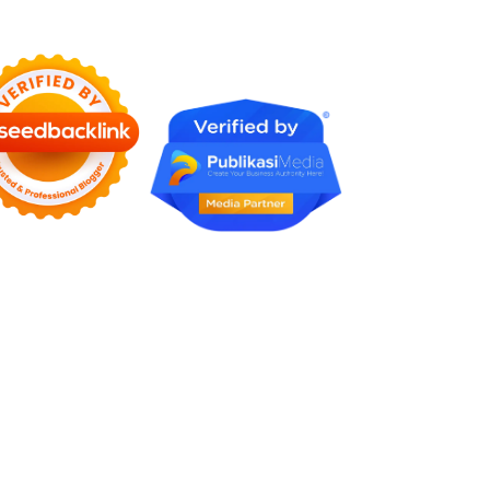
Faktornya Karena Tidak
Pernah Diuji Kelayakannya