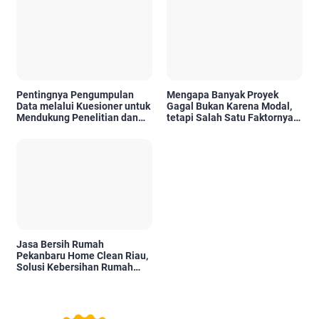
Pentingnya Pengumpulan
Mengapa Banyak Proyek
Data melalui Kuesioner untuk
Gagal Bukan Karena Modal,
Mendukung Penelitian dan
tetapi Salah Satu Faktornya
Pengambilan Keputusan
Karena Tidak Pernah Diuji
Kelayakannya
Jasa Bersih Rumah
Pekanbaru Home Clean Riau,
Solusi Kebersihan Rumah
Profesional