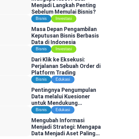
Menjadi Langkah Penting
Sebelum Memulai Bisnis?
Bisnis
Investasi
Masa Depan Pengambilan
Keputusan Bisnis Berbasis
Data di Indonesia
Bisnis
Investasi
Dari Klik ke Eksekusi:
Perjalanan Sebuah Order di
Platform Trading
Bisnis
Edukasi
Pentingnya Pengumpulan
Data melalui Kuesioner
untuk Mendukung
Penelitian dan Pengambilan
Bisnis
Edukasi
Keputusan
Mengubah Informasi
Menjadi Strategi: Mengapa
Data Menjadi Aset Paling