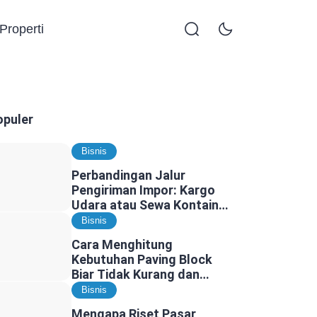
Properti
opuler
Bisnis
Perbandingan Jalur
Pengiriman Impor: Kargo
Udara atau Sewa Kontainer
Kargo Laut, Mana yang
Bisnis
Lebih Tepat?
Cara Menghitung
Kebutuhan Paving Block
Biar Tidak Kurang dan
Tidak Kelebihan
Bisnis
Mengapa Riset Pasar