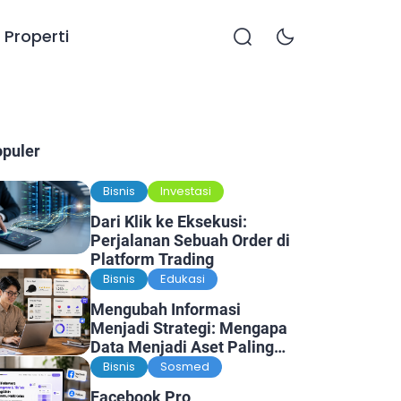
Properti
opuler
Bisnis
Investasi
Dari Klik ke Eksekusi:
Perjalanan Sebuah Order di
Platform Trading
Bisnis
Edukasi
Mengubah Informasi
Menjadi Strategi: Mengapa
Data Menjadi Aset Paling
Berharga di Era Digital
Bisnis
Sosmed
Facebook Pro