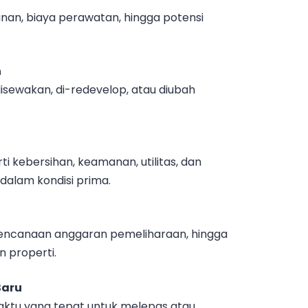
ngunan, biaya perawatan, hingga potensi
n
isewakan, di-redevelop, atau diubah
i kebersihan, keamanan, utilitas, dan
dalam kondisi prima.
encanaan anggaran pemeliharaan, hingga
n properti.
Baru
ktu yang tepat untuk melepas atau