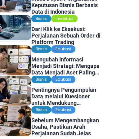
Keputusan Bisnis Berbasis
Data di Indonesia
Bisnis
Investasi
Dari Klik ke Eksekusi:
Perjalanan Sebuah Order di
Platform Trading
Bisnis
Edukasi
Mengubah Informasi
Menjadi Strategi: Mengapa
Data Menjadi Aset Paling
Berharga di Era Digital
Bisnis
Edukasi
Pentingnya Pengumpulan
Data melalui Kuesioner
untuk Mendukung
Penelitian dan Pengambilan
Bisnis
Edukasi
Keputusan
Sebelum Mengembangkan
Usaha, Pastikan Arah
Perjalanan Sudah Jelas