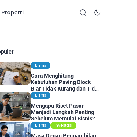
Properti
opuler
Bisnis
Cara Menghitung
Kebutuhan Paving Block
Biar Tidak Kurang dan Tidak
Kelebihan
Bisnis
Mengapa Riset Pasar
Menjadi Langkah Penting
Sebelum Memulai Bisnis?
Bisnis
Investasi
Masa Depan Pengambilan