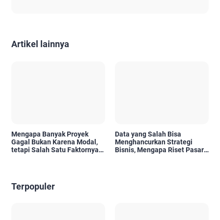
Artikel lainnya
Mengapa Banyak Proyek
Data yang Salah Bisa
Gagal Bukan Karena Modal,
Menghancurkan Strategi
tetapi Salah Satu Faktornya
Bisnis, Mengapa Riset Pasar
Karena Tidak Pernah Diuji
Menjadi Investasi yang Tidak
Kelayakannya
Boleh Diabaikan?
Terpopuler